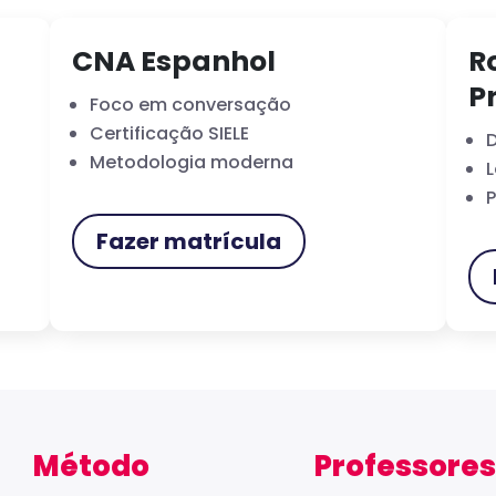
CNA Espanhol
R
P
Foco em conversação
Certificação SIELE
D
Metodologia moderna
L
P
Fazer matrícula
Método
Professores