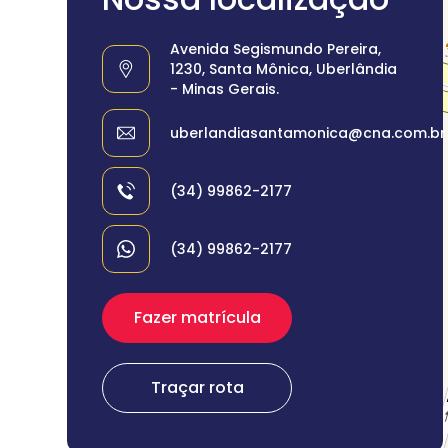
Avenida Segismundo Pereira,
1230, Santa Mônica, Uberlândia
- Minas Gerais.
uberlandiasantamonica@cna.com.br
(34) 99862-2177
(34) 99862-2177
Fazer matrícula
Traçar rota