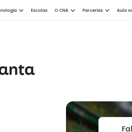
nologia
Escolas
O CNA
Parcerias
Aula o
Santa
Fa