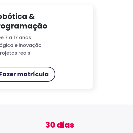
obótica &
rogramação
e 7 a 17 anos
ógica e inovação
rojetos reais
Fazer matrícula
30 dias