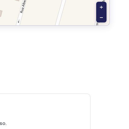
+
−
so.