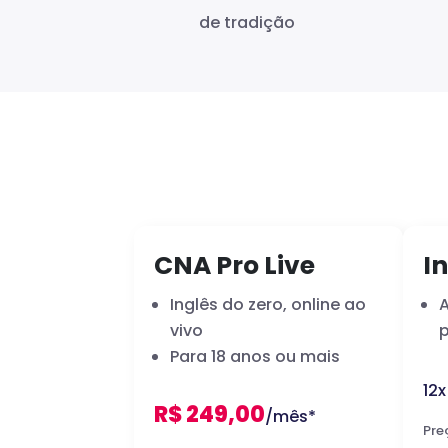
de tradição
CNA Pro Live
In
Inglês do zero, online ao
vivo
p
Para 18 anos ou mais
12
R$ 249,00
/mês*
Pre