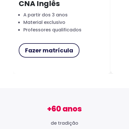
CNA Inglês
CN
A partir dos 3 anos
Fo
Material exclusivo
Cer
Professores qualificados
Me
Fazer matrícula
F
+60 anos
de tradição