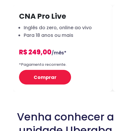
CNA Pro Live
Inf
Inglês do zero, online ao vivo
A 
Para 18 anos ou mais
dig
R$ 249,00
R
/mês*
12x
*Pagamento recorrente.
Preço 
Comprar
Venha conhecer a
unidade Uberaba