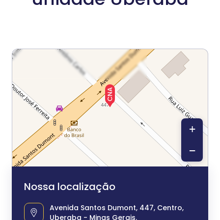
+
−
Nossa localização
Avenida Santos Dumont, 447, Centro,
Uberaba - Minas Gerais.