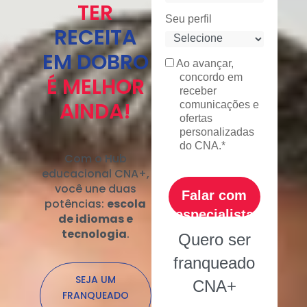
TER
Seu perfil
RECEITA
EM DOBRO
Ao avançar,
concordo em
É MELHOR
receber
AINDA!
comunicações e
ofertas
personalizadas
do CNA.*
Com o Hub
educacional CNA+,
você une duas
Falar com
potências:
escola
especialista
de idiomas e
tecnologia
.
Quero ser
franqueado
SEJA UM
CNA+
FRANQUEADO