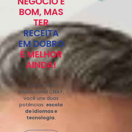
NEGÓCIO É
BOM, MAS
TER
RECEITA
EM DOBRO
É MELHOR
AINDA!
Com o Hub
educacional CNA+,
você une duas
potências:
escola
de idiomas e
tecnologia
.