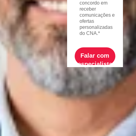
concordo em
receber
comunicações e
ofertas
personalizadas
do CNA.*
Falar com
especialista