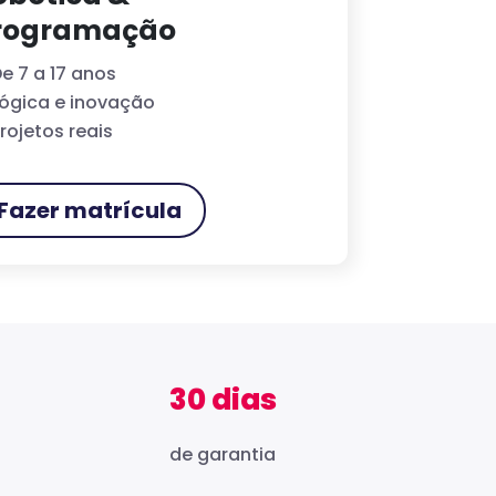
rogramação
e 7 a 17 anos
ógica e inovação
rojetos reais
Fazer matrícula
30 dias
de garantia