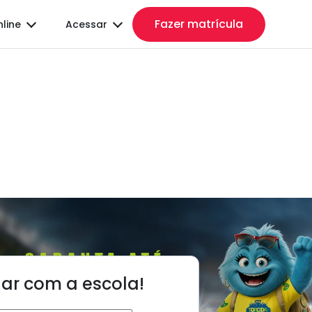
Fazer matrícula
nline
Acessar
lar com a escola!