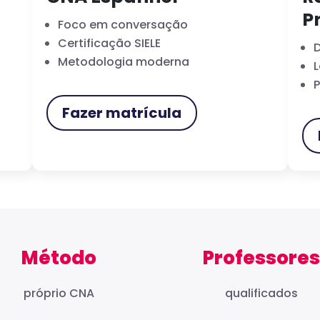
P
Foco em conversação
Certificação SIELE
D
Metodologia moderna
L
P
Fazer matrícula
Método
Professores
próprio CNA
qualificados