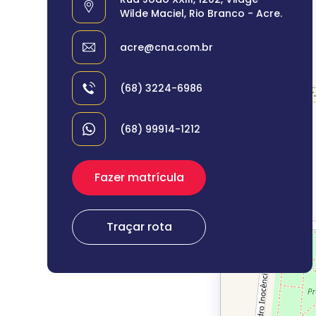
Wilde Maciel, Rio Branco - Acre.
acre@cna.com.br
(68) 3224-6986
(68) 99914-1212
Fazer matrícula
Traçar rota