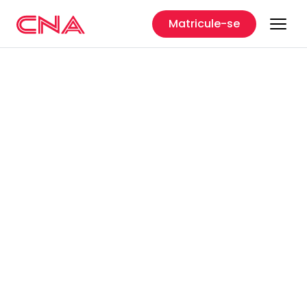
Matricule-se
CNA
Ribeirão Preto-Dom
Pedro - SP