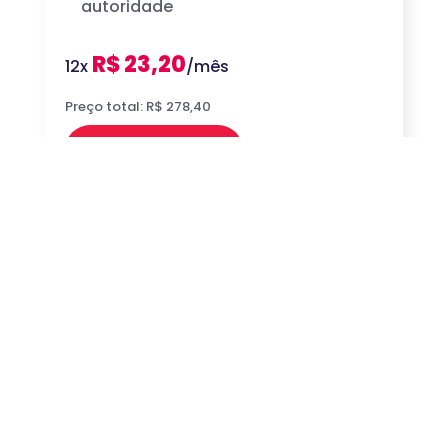
autoridade
R$ 23,20
12x
/mês
Preço total: R$ 278,40
Comprar
Venha conhecer a
unidade Ribeirão
Preto-Dom Pedro