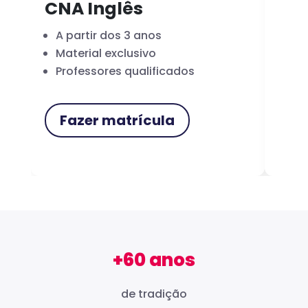
CNA Inglês
CN
A partir dos 3 anos
Fo
Material exclusivo
Cer
Professores qualificados
Me
Fazer matrícula
F
+60 anos
de tradição