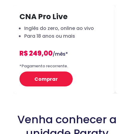
CNA Pro Live
Inf
Inglês do zero, online ao vivo
A 
Para 18 anos ou mais
dig
R$ 249,00
R
/mês*
12x
*Pagamento recorrente.
Preço 
Comprar
Venha conhecer a
unidade Paraty