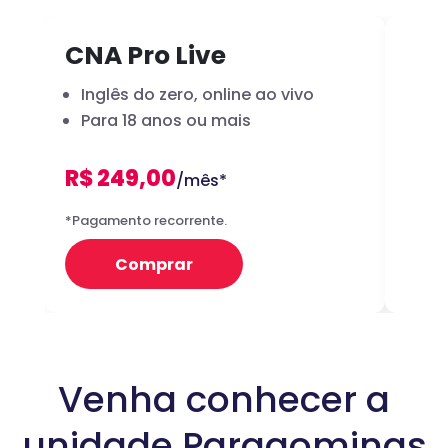
CNA Pro Live
Inf
Inglês do zero, online ao vivo
A 
Para 18 anos ou mais
dig
R$ 249,00
R
/mês*
12x
*Pagamento recorrente.
Preço 
Comprar
Venha conhecer a
unidade Paragominas