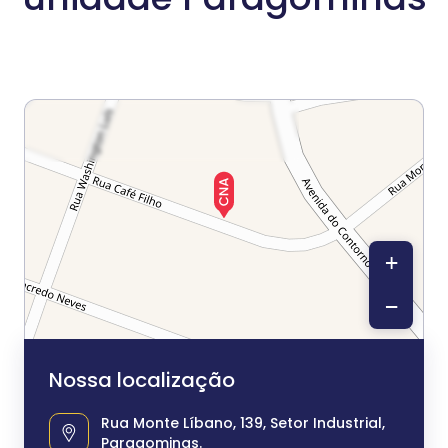
+
−
Nossa localização
Rua Monte Líbano, 139, Setor Industrial,
Paragominas.