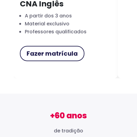
CNA Inglês
CN
A partir dos 3 anos
Fo
Material exclusivo
Cer
Professores qualificados
Me
Fazer matrícula
F
+60 anos
de tradição