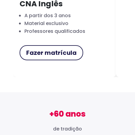
CNA Inglês
CN
A partir dos 3 anos
Fo
Material exclusivo
Cer
Professores qualificados
Me
Fazer matrícula
F
+60 anos
de tradição