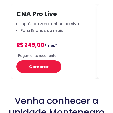
CNA Pro Live
Inf
Inglês do zero, online ao vivo
A 
Para 18 anos ou mais
dig
R$ 249,00
R
/mês*
12x
*Pagamento recorrente.
Preço 
Comprar
Venha conhecer a
unidade Montenegro