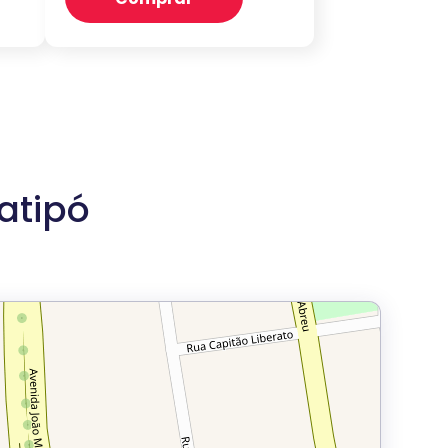
atipó