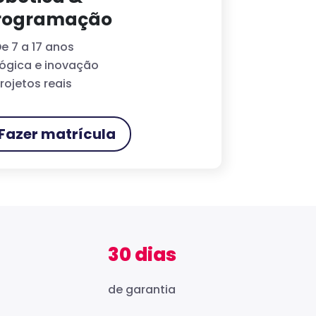
rogramação
e 7 a 17 anos
ógica e inovação
rojetos reais
Fazer matrícula
30 dias
de garantia