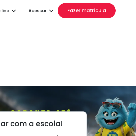
Fazer matrícula
nline
Acessar
lar com a escola!