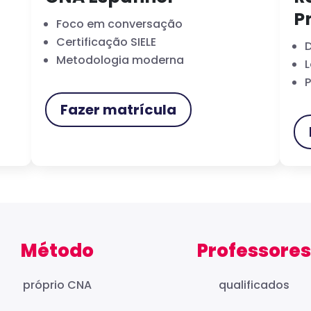
P
Foco em conversação
Certificação SIELE
D
Metodologia moderna
L
P
Fazer matrícula
Método
Professores
próprio CNA
qualificados