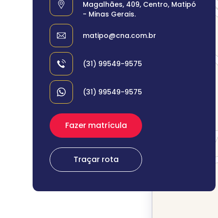
Magalhães, 409, Centro, Matipó
- Minas Gerais.
matipo@cna.com.br
(31) 99549-9575
(31) 99549-9575
Fazer matrícula
Traçar rota