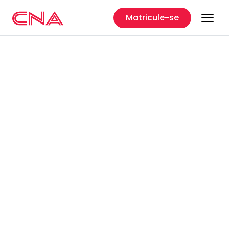
Matricule-se
CNA
Maceió-Ponta Verde -
AL