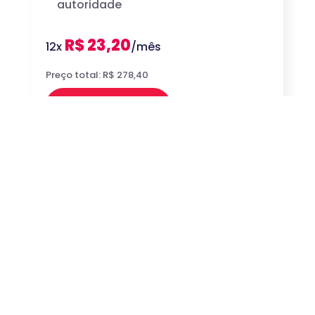
autoridade
R$ 23,20
12x
/mês
Preço total: R$ 278,40
Comprar
Venha conhecer a
unidade Maceió-
Ponta Verde