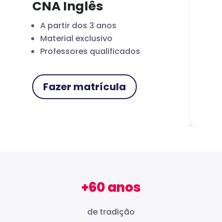
CNA Inglês
CN
A partir dos 3 anos
Fo
Material exclusivo
Cer
Professores qualificados
Me
Fazer matrícula
F
+60 anos
de tradição