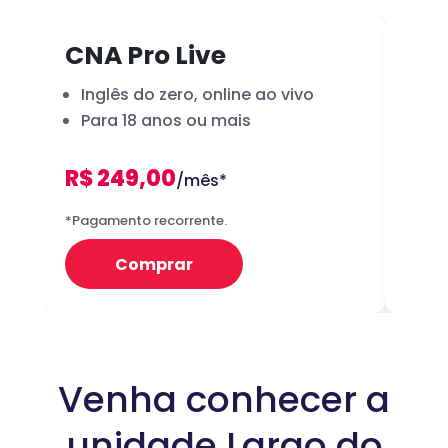
CNA Pro Live
Inf
Inglês do zero, online ao vivo
A 
Para 18 anos ou mais
dig
R$ 249,00
R
/mês*
12x
*Pagamento recorrente.
Preço 
Comprar
Venha conhecer a
unidade Largo do