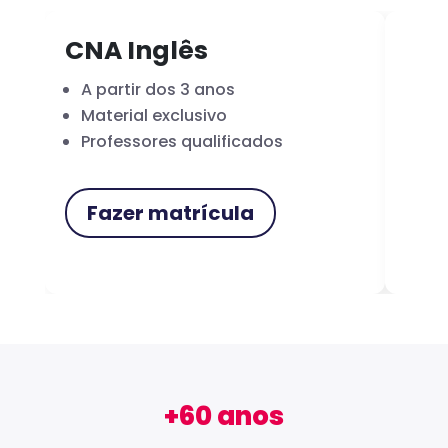
CNA Inglês
CN
A partir dos 3 anos
Fo
Material exclusivo
Cer
Professores qualificados
Me
Fazer matrícula
F
+60 anos