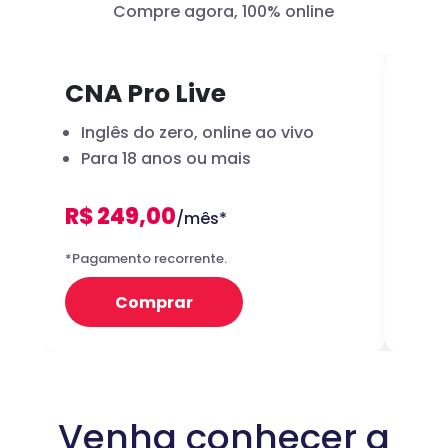
Compre agora, 100% online
CNA Pro Live
Inf
Inglês do zero, online ao vivo
A 
Para 18 anos ou mais
dig
R$ 249,00
R
/mês*
12x
*Pagamento recorrente.
Preço 
Comprar
Venha conhecer a