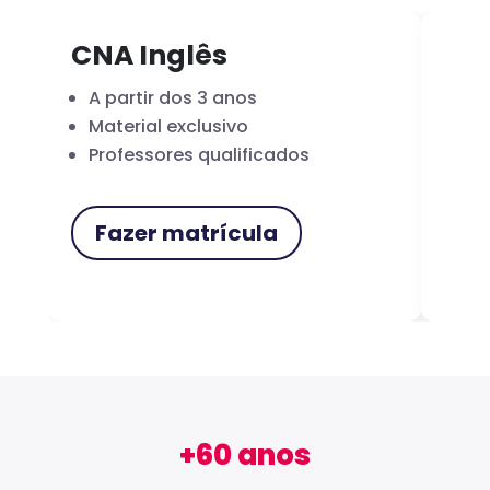
CNA Inglês
CN
A partir dos 3 anos
Fo
Material exclusivo
Cer
Professores qualificados
Me
Fazer matrícula
F
+60 anos