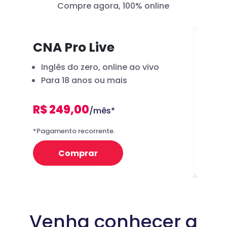
Compre agora, 100% online
CNA Pro Live
Inf
Inglês do zero, online ao vivo
A 
Para 18 anos ou mais
dig
R$ 249,00
R
/mês*
12x
*Pagamento recorrente.
Preço 
Comprar
Venha conhecer a