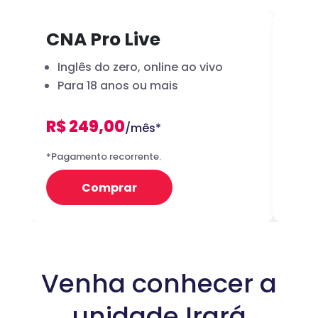
CNA Pro Live
Inf
Inglês do zero, online ao vivo
A 
Para 18 anos ou mais
dig
R$ 249,00
R
/mês*
12x
*Pagamento recorrente.
Preço 
Comprar
Venha conhecer a
unidade Irará