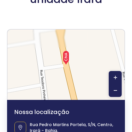
+
−
Nossa localização
Rua Pedro Martins Portela, S/N, Centro,
Irará - Bahia.