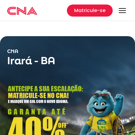
Matricule-se
CNA
Irará - BA