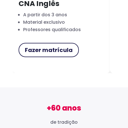
CNA Inglês
CN
A partir dos 3 anos
Fo
Material exclusivo
Cer
Professores qualificados
Me
Fazer matrícula
F
+60 anos
de tradição