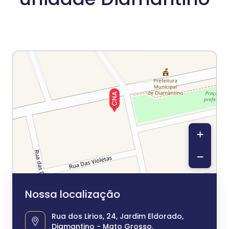
+
−
Nossa localização
Rua dos Lirios, 24, Jardim Eldorado,
Diamantino - Mato Grosso.