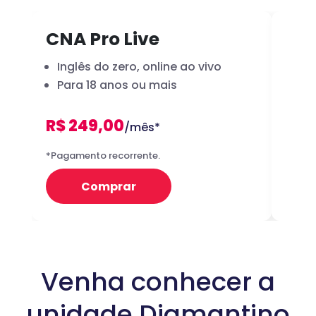
CNA Pro Live
Inf
Inglês do zero, online ao vivo
A 
Para 18 anos ou mais
dig
R$ 249,00
R
/mês*
12x
*Pagamento recorrente.
Preço 
Comprar
Venha conhecer a
unidade Diamantino