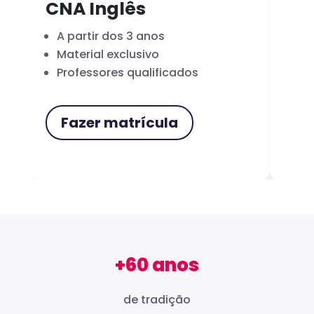
CNA Inglês
CN
A partir dos 3 anos
Fo
Material exclusivo
Cer
Professores qualificados
Me
Fazer matrícula
F
+60 anos
de tradição