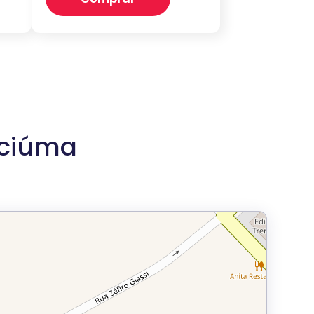
iciúma