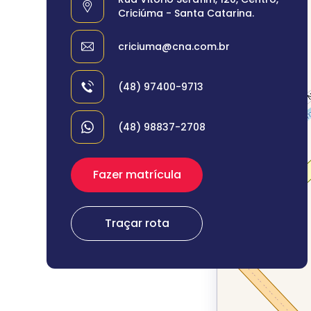
Criciúma - Santa Catarina.
criciuma@cna.com.br
(48) 97400-9713
(48) 98837-2708
Fazer matrícula
Traçar rota