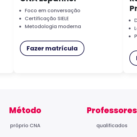
P
Foco em conversação
Certificação SIELE
D
Metodologia moderna
L
P
Fazer matrícula
Método
Professores
próprio CNA
qualificados