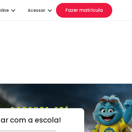
Fazer matrícula
nline
Acessar
lar com a escola!