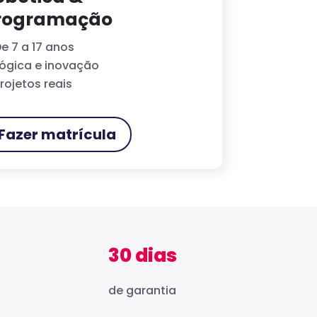
rogramação
e 7 a 17 anos
ógica e inovação
rojetos reais
Fazer matrícula
30 dias
de garantia