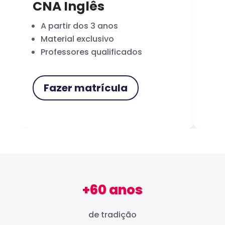
CNA Inglês
CN
A partir dos 3 anos
Fo
Material exclusivo
Cer
Professores qualificados
Me
Fazer matrícula
F
+60 anos
de tradição