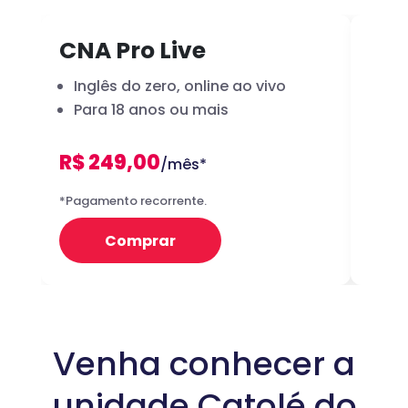
CNA Pro Live
Inf
Inglês do zero, online ao vivo
A 
Para 18 anos ou mais
dig
R$ 249,00
R
/mês*
12x
*Pagamento recorrente.
Preço 
Comprar
Venha conhecer a
unidade Catolé do