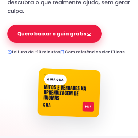
descubra o que realmente ajuda, sem gerar
culpa.
Quero baixar o guia grátis
Leitura de ~10 minutos
Com referências científicas
GUIA CNA
MITOS E VERDADES NA
APRENDIZAGEM DE
IDIOMAS
CNA
PDF