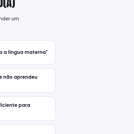
O(A)
ender um
a a língua materna"
ue não aprendeu
uficiente para