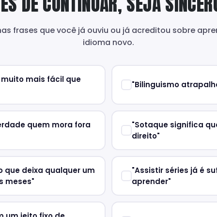
ES DE CONTINUAR, SEJA SINCER
as frases que você já ouviu ou já acreditou sobre apr
idioma novo.
muito mais fácil que
"Bilinguismo atrapalh
erdade quem mora fora
"Sotaque significa q
direito"
o que deixa qualquer um
"Assistir séries já é s
s meses"
aprender"
um jeito fixo de