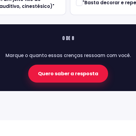
"Basta decorar e repe
auditivo, cinestésico)"
0 DE 8
Marque o quanto essas crenças ressoam com você.
Quero saber a resposta