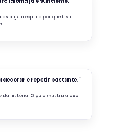
tro idioma já é suficiente."
mas o guia explica por que isso
a.
 decorar e repetir bastante."
 da história. O guia mostra o que