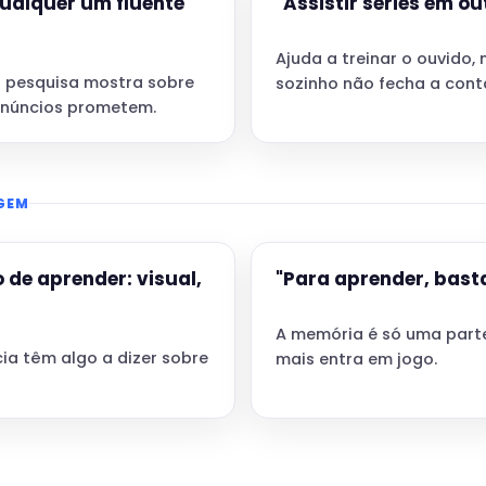
qualquer um fluente
"Assistir séries em ou
Ajuda a treinar o ouvido, 
a pesquisa mostra sobre
sozinho não fecha a cont
anúncios prometem.
AGEM
 de aprender: visual,
"Para aprender, basta
A memória é só uma parte
a têm algo a dizer sobre
mais entra em jogo.