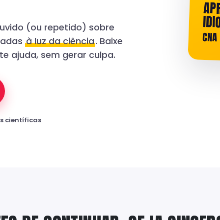
ID
ouvido (ou repetido) sobre
CNA
isadas
à luz da ciência
. Baixe
te ajuda, sem gerar culpa.
 científicas