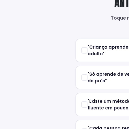
ANT
Toque n
"Criança aprende 
adulto"
"Só aprende de v
do país"
"Existe um métod
fluente em pouco
"Cada pessoa tem 