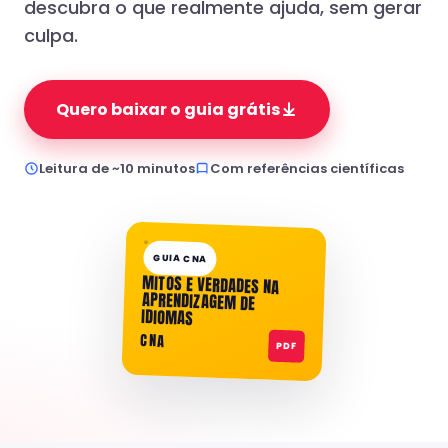
descubra o que realmente ajuda, sem gerar
culpa.
Quero baixar o guia grátis
Leitura de ~10 minutos
Com referências científicas
GUIA CNA
MITOS E VERDADES NA
APRENDIZAGEM DE
IDIOMAS
CNA
PDF