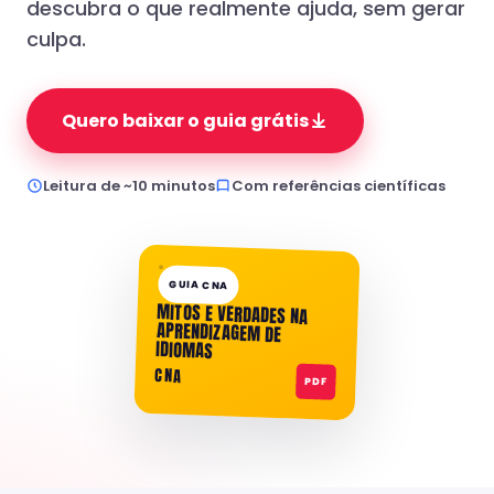
descubra o que realmente ajuda, sem gerar
culpa.
Quero baixar o guia grátis
Leitura de ~10 minutos
Com referências científicas
GUIA CNA
MITOS E VERDADES NA
APRENDIZAGEM DE
IDIOMAS
CNA
PDF