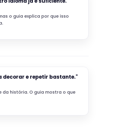
tro idioma já é suficiente."
mas o guia explica por que isso
a.
 decorar e repetir bastante."
 da história. O guia mostra o que