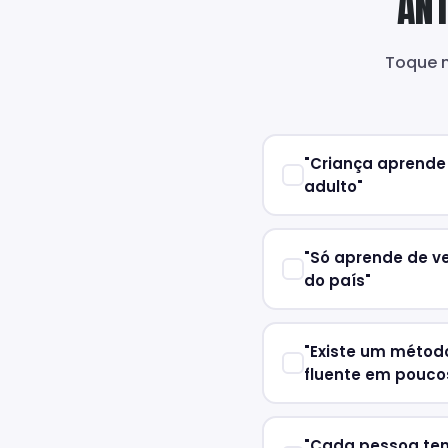
ANT
Toque n
"Criança aprende 
adulto"
"Só aprende de v
do país"
"Existe um métod
fluente em pouco
"Cada pessoa tem 