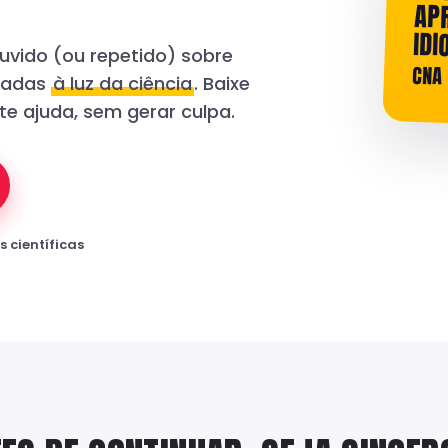
ID
ouvido (ou repetido) sobre
CNA
isadas
à luz da ciência
. Baixe
te ajuda, sem gerar culpa.
 científicas