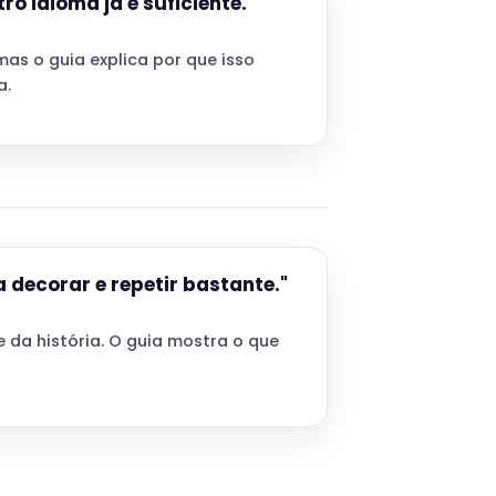
tro idioma já é suficiente."
mas o guia explica por que isso
a.
 decorar e repetir bastante."
 da história. O guia mostra o que