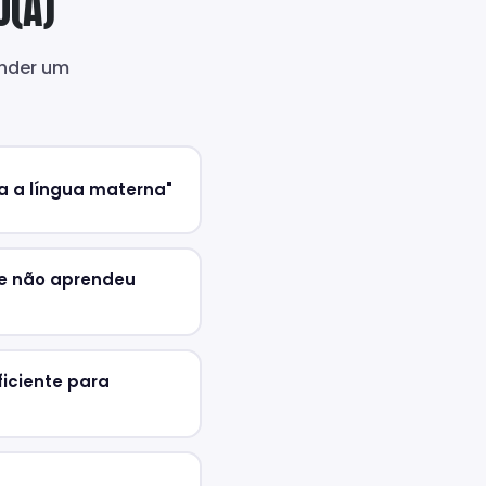
O(A)
ender um
a a língua materna"
ue não aprendeu
uficiente para