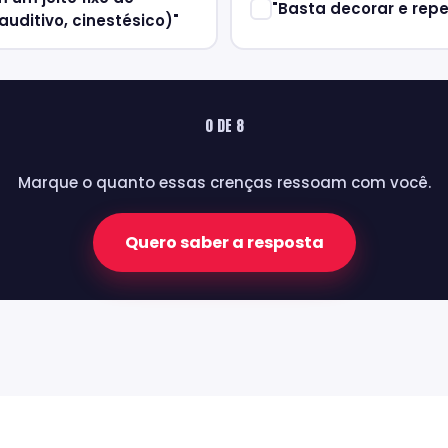
"Basta decorar e repe
auditivo, cinestésico)"
0 DE 8
Marque o quanto essas crenças ressoam com você.
Quero saber a resposta