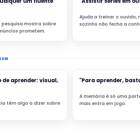
qualquer um fluente
"Assistir séries em ou
Ajuda a treinar o ouvido, 
a pesquisa mostra sobre
sozinho não fecha a cont
anúncios prometem.
AGEM
 de aprender: visual,
"Para aprender, basta
A memória é só uma parte
a têm algo a dizer sobre
mais entra em jogo.