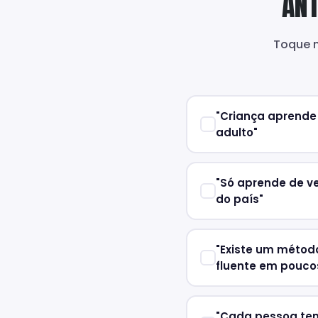
ANT
Toque n
"Criança aprende 
adulto"
"Só aprende de v
do país"
"Existe um métod
fluente em pouco
"Cada pessoa tem 