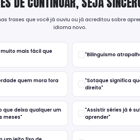
ES DE CONTINUAR, SEJA SINCER
as frases que você já ouviu ou já acreditou sobre apr
idioma novo.
muito mais fácil que
"Bilinguismo atrapalh
erdade quem mora fora
"Sotaque significa q
direito"
o que deixa qualquer um
"Assistir séries já é s
s meses"
aprender"
um jeito fixo de