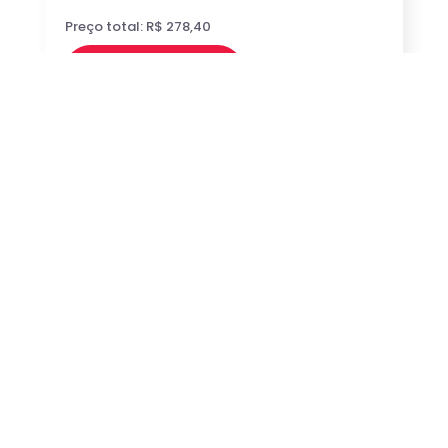
Preço total: R$ 278,40
Comprar
Venha conhecer a
unidade Barra do Piraí