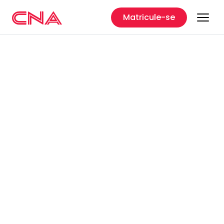
Matricule-se
CNA
Barra do Piraí - RJ