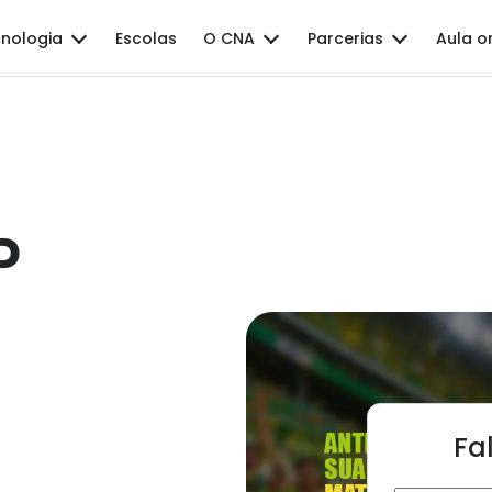
nologia
Escolas
O CNA
Parcerias
Aula o
P
Fa