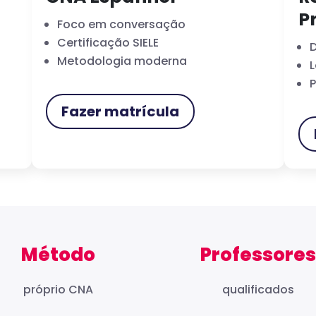
P
Foco em conversação
Certificação SIELE
D
Metodologia moderna
L
P
Fazer matrícula
Método
Professores
próprio CNA
qualificados