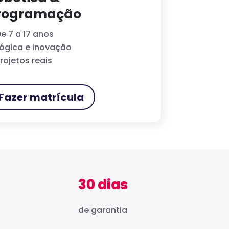
rogramação
e 7 a 17 anos
ógica e inovação
rojetos reais
Fazer matrícula
30 dias
de garantia