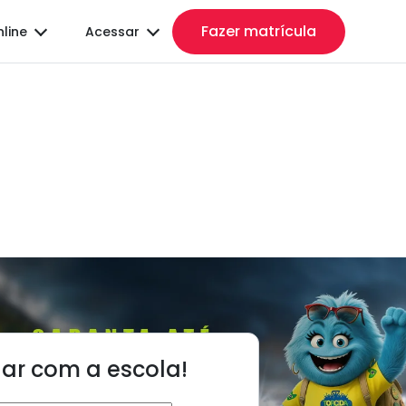
Fazer matrícula
nline
Acessar
lar com a escola!