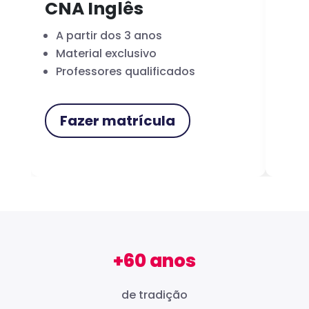
CNA Inglês
CN
A partir dos 3 anos
Fo
Material exclusivo
Cer
Professores qualificados
Me
Fazer matrícula
F
+60 anos
de tradição