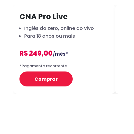
CNA Pro Live
Inf
Inglês do zero, online ao vivo
A 
Para 18 anos ou mais
dig
R$ 249,00
R
/mês*
12x
*Pagamento recorrente.
Preço 
Comprar